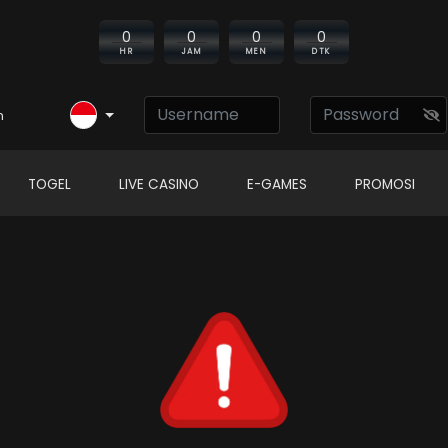
0
0
0
0
HR
JAM
MEN
DTK
n
TOGEL
LIVE CASINO
E-GAMES
PROMOSI