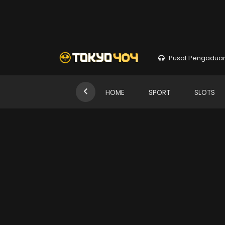
Pusat Pengadua
HOME
SPORT
SLOTS