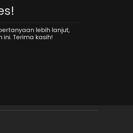
es!
ertanyaan lebih lanjut,
ni. Terima kasih!