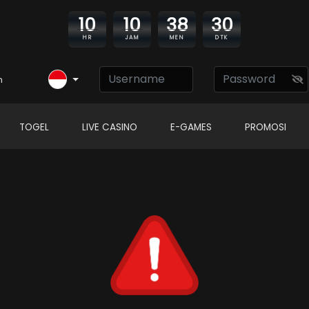
29
10
10
38
DTK
HR
JAM
MEN
n
TOGEL
LIVE CASINO
E-GAMES
PROMOSI