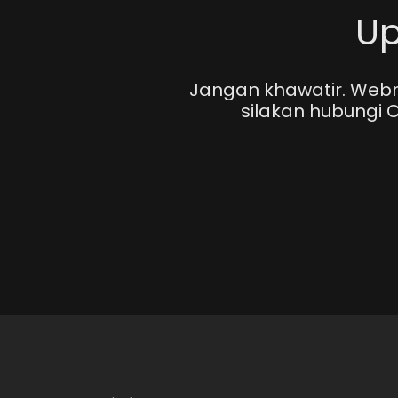
Up
Jangan khawatir. Webma
silakan hubungi 