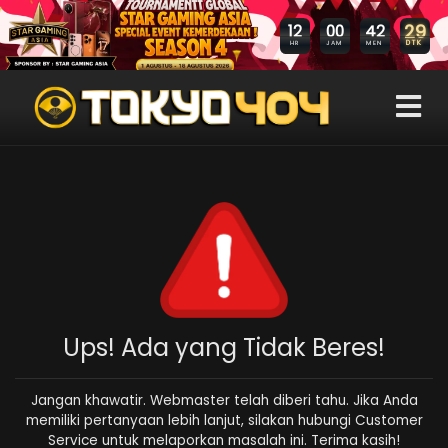
29
12
00
42
DTK
HR
JAM
MEN
Ups! Ada yang Tidak Beres!
Jangan khawatir. Webmaster telah diberi tahu. Jika Anda
memiliki pertanyaan lebih lanjut, silakan hubungi Customer
Service untuk melaporkan masalah ini. Terima kasih!